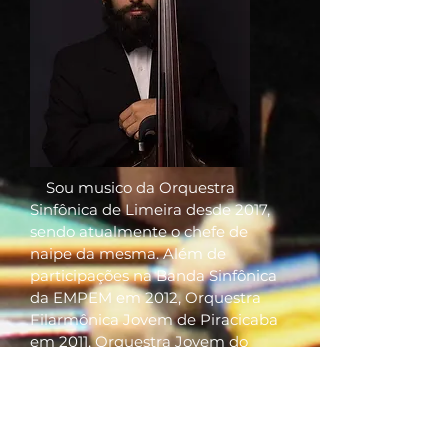
Sou musico da Orquestra
Sinfônica de Limeira desde 2017,
sendo atualmente o chefe de
naipe da mesma. Além de
participações na Banda Sinfônica
da EMPEM em 2012, Orquestra
Filarmônica Jovem de Piracicaba
em 2011, Orquestra Jovem do
Interior Paulista em 2017, 2018 e
2019 , Orquestra Jovem de
Paulínia em 2019 e na Banda
Henrique Marques nos anos de