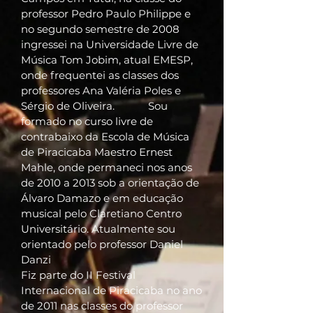
professor Pedro Paulo Philippe e
no segundo semestre de 2008
ingressei na Universidade Livre de
Música Tom Jobim, atual EMESP,
onde frequentei as classes dos
professores Ana Valéria Poles e
Sérgio de Oliveira. Sou
formado no curso livre de
contrabaixo da Escola de Música
de Piracicaba Maestro Ernest
Mahle, onde permaneci nos anos
de 2010 a 2013 sob a orientação de
Álvaro Damazo e em educação
musical pelo Claretiano Centro
Universitário. Atualmente sou
orientado pelo professor Daniel
Danzi
Fiz parte do II Festival
Internacional de Piracicaba no ano
de 2011 nas classes do professor