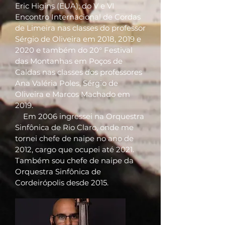
Eric Higins (EUA); do V e VI
Encontro Internacional de Cordas
de Limeira nas classes do professor
Sérgio de Oliveira em 2018, 2019 e
2020 e também do 20° Festival
das Montanhas em Poços de
Caldas nas classes dos professores
Ana Valéria Poles, Sérgio de
Oliveira e Marcos Machado em
2019.
Em 2006 ingressei na Orquestra
Sinfônica de Rio Claro, onde me
tornei chefe de naipe no ano de
2012, cargo que ocupei até 2021.
Também sou chefe de naipe da
Orquestra Sinfônica de
Cordeirópolis desde 2015.